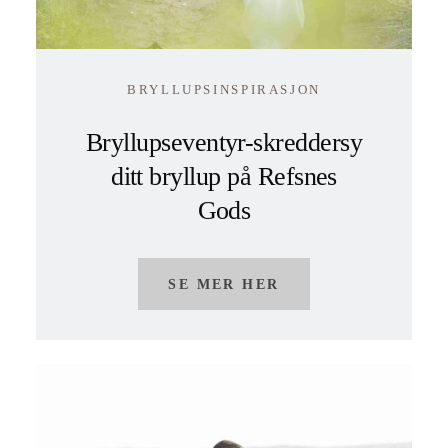
BRYLLUPSINSPIRASJON
Bryllupseventyr-skreddersy
ditt bryllup på Refsnes
Gods
SE MER HER