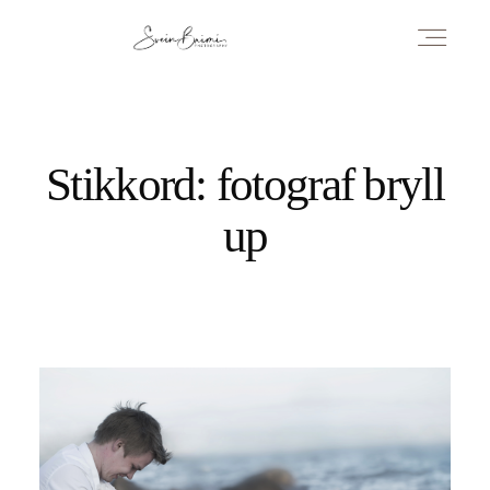
PAKKER OG PRISER
Stikkord: fotograf bryll
OM BRYLLUPSFOTOGRAF I SKI, SVEIN BRIMI
up
KONTAKT
BRYLLUPSINSPIRASJON AV SVEIN BRIMI