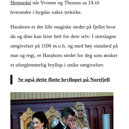
Hemsedal
når Yvonne og Thomas sa JA til
hverandre i bygdas vakre trekirke.
Harahorn er det lille magiske stedet på fjellet hvor
du og dine kan feire helt for dere selv. I storslagne
omgivelser på 1100 m.o.h. og med høy standard på
mat og regi, er Harahorn stedet for deg som ønsker
et uforglemmelig bryllup i unike omgivelser.
Se også dette flotte bryllupet på Norefjell