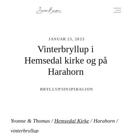
PAKKER OG PRISER
JANUAR 23, 2023
Vinterbryllup i
Hemsedal kirke og på
OM BRYLLUPSFOTOGRAF I SKI, SVEIN BRIMI
Harahorn
KONTAKT
BRYLLUPSINSPIRASJON
BRYLLUPSINSPIRASJON AV SVEIN BRIMI
Yvonne & Thomas /
Hemsedal Kirke
/ Harahorn /
vinterbryllup