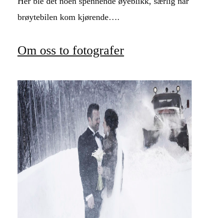
Her ble det noen spennende øyeblikk, særlig når
brøytebilen kom kjørende….
Om oss to fotografer