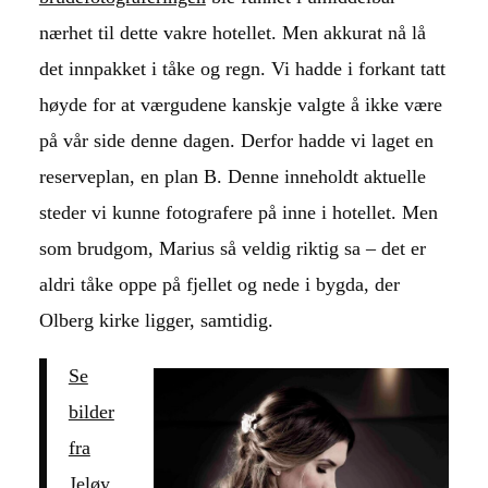
nærhet til dette vakre hotellet. Men akkurat nå lå
det innpakket i tåke og regn. Vi hadde i forkant tatt
høyde for at værgudene kanskje valgte å ikke være
på vår side denne dagen. Derfor hadde vi laget en
reserveplan, en plan B. Denne inneholdt aktuelle
steder vi kunne fotografere på inne i hotellet. Men
som brudgom, Marius så veldig riktig sa – det er
aldri tåke oppe på fjellet og nede i bygda, der
Olberg kirke ligger, samtidig.
Se
bilder
fra
Jeløy