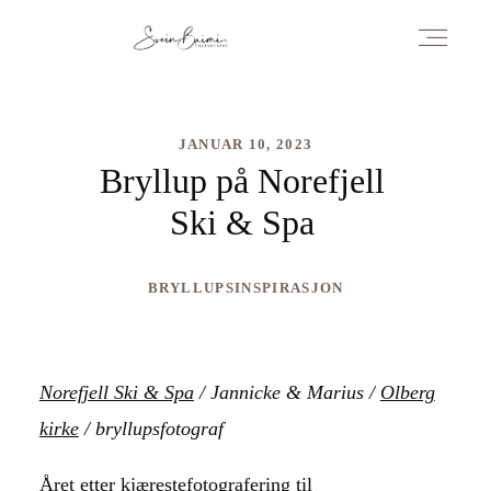
PAKKER OG PRISER
JANUAR 10, 2023
Bryllup på Norefjell
Ski & Spa
OM BRYLLUPSFOTOGRAF I SKI, SVEIN BRIMI
BRYLLUPSINSPIRASJON
KONTAKT
Norefjell Ski & Spa
/ Jannicke & Marius /
Olberg
BRYLLUPSINSPIRASJON AV SVEIN BRIMI
kirke
/ bryllupsfotograf
Året etter kjærestefotografering til