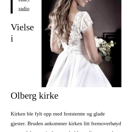
radio
Vielse
i
Olberg kirke
Kirken ble fylt opp med feststemte og glade
gjester. Bruden ankommer kirken litt fremoverbøyd